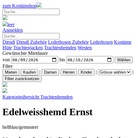
zum Kostümshop
leer
Anmelden
Dirndl
Dirndl Zubehör
Lederhosen Zubehör
Lederhosen
Kostüme
Hüte
Trachtenjacken
Trachtenhemden
Westen
Gewünschte Mietdauer
von
bis
Filter
|
|
|
Kategorieübersicht
Trachtenhemden
Edelweisshemd Ernst
hellblau/gemustert