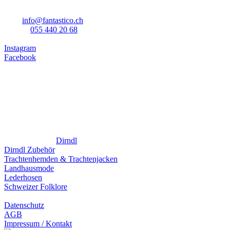
8854 Siebnen
mail:
info@fantastico.ch
telefon:
055 440 20 68
Instagram
Facebook
Öffnungszeiten
Montag bis Freitag
14:00 bis 18:30
Samstag
09:00 bis 16:00
Sonntag
geschlossen
Fantastico Web
Dirndl
Dirndl Zubehör
Trachtenhemden & Trachtenjacken
Landhausmode
Lederhosen
Schweizer Folklore
Datenschutz
AGB
Impressum / Kontakt