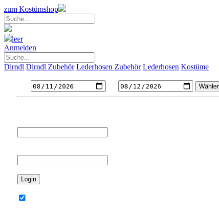
zum Kostümshop
leer
Anmelden
Dirndl
Dirndl Zubehör
Lederhosen Zubehör
Lederhosen
Kostüme
Gewünschte Mietdauer
von
bis
Login
Ihre E-Mailadresse
Passwort
angemeldet bleiben