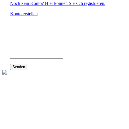
Noch kein Konto? Hier können Sie sich registrieren.
Konto erstellen
Passwort vergessen?
Geben Sie hier ihre E-Mailadresse ein und Sie erhalten eine E-Ma
Ihr zuverlässiger Partner für alle Arten von Kostümen.
Mit einer breiten Auswahl an Kostümen für jede
Gelegenheit bieten wir hochwertige Verkleidungen für Jung
und Alt. Von historischen Kostümen bis hin zu modernen
Charakteren - wir haben das perfekte Outfit für Ihr
nächstes Event!
Kontakt
Fantastico GmbH Kostümverleih
Nicole Cavicchiolo
Glarnerstrasse 88