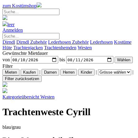
zum Kostümshop
leer
Anmelden
Dirndl
Dirndl Zubehör
Lederhosen Zubehör
Lederhosen
Kostüme
Hüte
Trachtenjacken
Trachtenhemden
Westen
Gewünschte Mietdauer
von
bis
Filter
|
|
|
Kategorieübersicht
Westen
Trachtenweste Cyrill
blau/grau