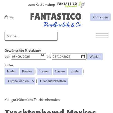
zum Kostümshop
Anmelden
leer
Dirndl
Dirndl Zubehör
Gewünschte Mietdauer
Lederhosen Zubehör
Lederhosen
von
bis
Kostüme
Filter
Hüte
Trachtenjacken
|
|
Trachtenhemden
Westen
|
Kategorieübersicht
Trachtenhemden