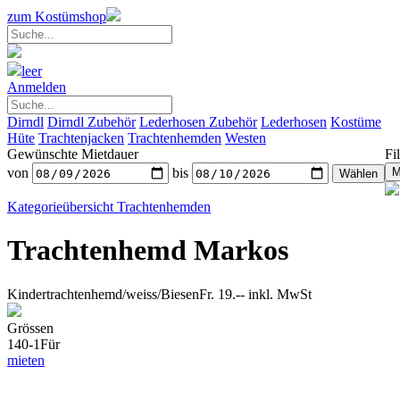
zum Kostümshop
leer
Anmelden
Dirndl
Dirndl Zubehör
Lederhosen Zubehör
Lederhosen
Kostüme
Hüte
Trachtenjacken
Trachtenhemden
Westen
Gewünschte Mietdauer
Fil
von
bis
Kategorieübersicht
Trachtenhemden
Trachtenhemd Markos
Kindertrachtenhemd/weiss/Biesen
Fr. 19.--
inkl. MwSt
Grössen
140-1
Für
mieten