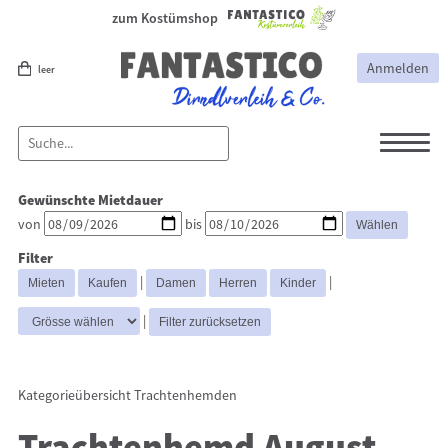
zum Kostümshop
Anmelden
leer
Dirndl
Dirndl Zubehör
Gewünschte Mietdauer
Lederhosen Zubehör
Lederhosen
von
bis
Kostüme
Filter
Hüte
Trachtenjacken
|
|
Trachtenhemden
Westen
|
Kategorieübersicht
Trachtenhemden