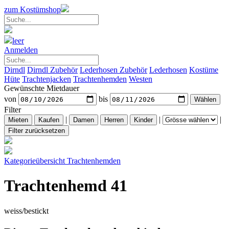
zum Kostümshop
leer
Anmelden
Dirndl
Dirndl Zubehör
Lederhosen Zubehör
Lederhosen
Kostüme
Hüte
Trachtenjacken
Trachtenhemden
Westen
Gewünschte Mietdauer
von
bis
Filter
|
|
|
Kategorieübersicht
Trachtenhemden
Trachtenhemd 41
weiss/bestickt