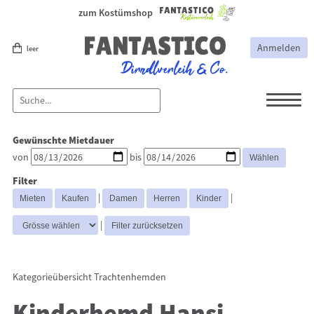
zum Kostümshop
Anmelden
leer
Dirndl
Dirndl Zubehör
Gewünschte Mietdauer
Lederhosen Zubehör
Lederhosen
von
bis
Kostüme
Filter
Hüte
Trachtenjacken
|
|
Trachtenhemden
Westen
|
Kategorieübersicht
Trachtenhemden