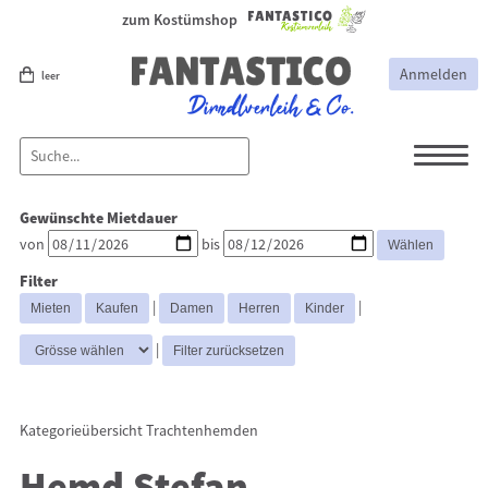
zum Kostümshop
Anmelden
leer
Dirndl
Dirndl Zubehör
Gewünschte Mietdauer
Lederhosen Zubehör
Lederhosen
von
bis
Kostüme
Filter
Hüte
Trachtenjacken
|
|
Trachtenhemden
Westen
|
Kategorieübersicht
Trachtenhemden