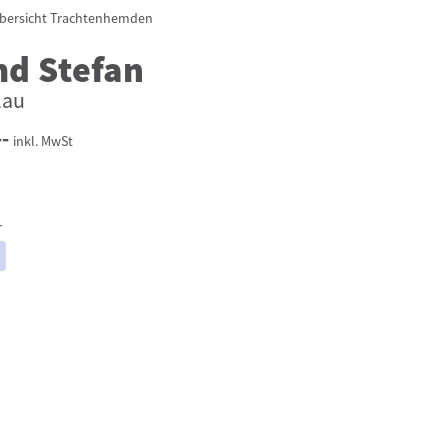
bersicht
Trachtenhemden
d Stefan
lau
--
inkl. MwSt
r