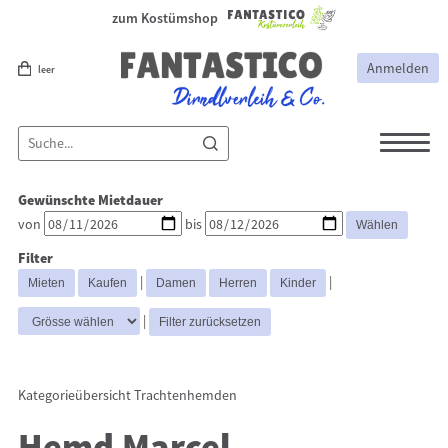
zum Kostümshop
Anmelden
leer
Dirndl
Dirndl Zubehör
Gewünschte Mietdauer
Lederhosen Zubehör
Lederhosen
von
bis
Kostüme
Filter
Hüte
Trachtenjacken
|
|
Trachtenhemden
Westen
|
Kategorieübersicht
Trachtenhemden