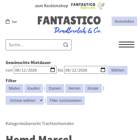
zum Kostümshop
Anmelden
leer
Dirndl
Dirndl Zubehör
Gewünschte Mietdauer
Lederhosen Zubehör
Lederhosen
von
bis
Kostüme
Filter
Hüte
Trachtenjacken
|
|
Trachtenhemden
Westen
|
Kategorieübersicht
Trachtenhemden