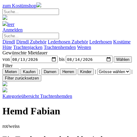
zum Kostümshop
leer
Anmelden
Dirndl
Dirndl Zubehör
Lederhosen Zubehör
Lederhosen
Kostüme
Hüte
Trachtenjacken
Trachtenhemden
Westen
Gewünschte Mietdauer
von
bis
Filter
|
|
|
Kategorieübersicht
Trachtenhemden
Hemd Fabian
rot/weiss