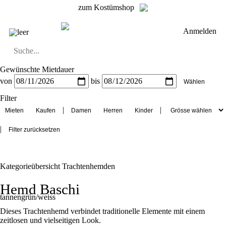
zum Kostümshop
Anmelden
leer
Gewünschte Mietdauer
Dirndl
Dirndl Zubehör
Lederhosen Zubehör
Lederhosen
Kostüme
von
bis
Hüte
Trachtenjacken
Trachtenhemden
Westen
Filter
|
|
|
Kategorieübersicht
Trachtenhemden
Hemd Baschi
tannengrün/weiss
Dieses Trachtenhemd verbindet traditionelle Elemente mit einem
zeitlosen und vielseitigen Look.