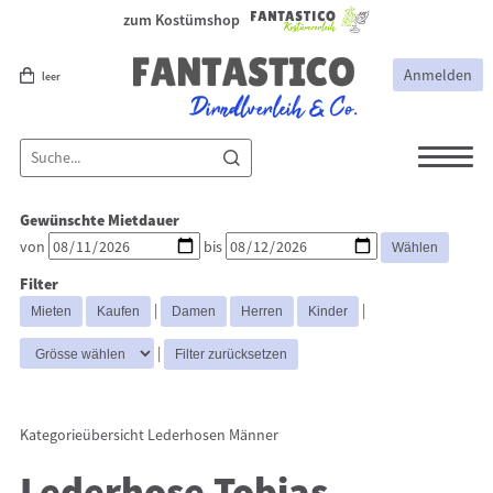
zum Kostümshop
Anmelden
leer
Dirndl
Dirndl Zubehör
Gewünschte Mietdauer
Lederhosen Zubehör
Lederhosen
von
bis
Kostüme
Filter
Lederhosen Frauen
Lederhosen
|
|
Männer
|
Kategorieübersicht
Lederhosen Männer