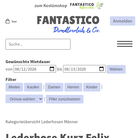
zum Kostümshop
Anmelden
leer
Dirndl
Dirndl Zubehör
Gewünschte Mietdauer
Lederhosen Zubehör
Lederhosen
von
bis
Kostüme
Filter
Lederhosen Frauen
Lederhosen
|
|
Männer
|
Kategorieübersicht
Lederhosen Männer