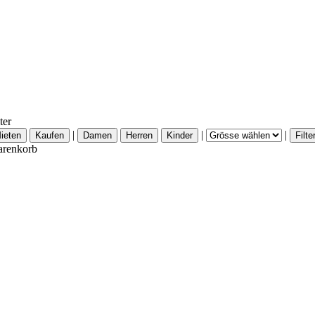
ter
|
|
|
renkorb