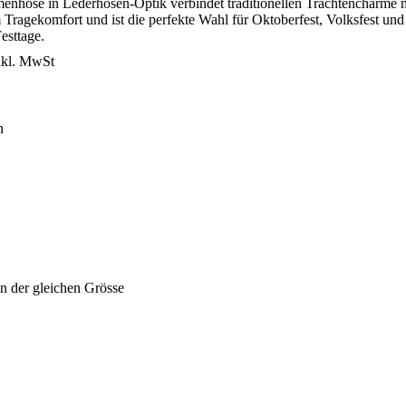
enhose in Lederhosen-Optik verbindet traditionellen Trachtencharme 
ragekomfort und ist die perfekte Wahl für Oktoberfest, Volksfest und
Festtage.
nkl. MwSt
n
in der gleichen Grösse