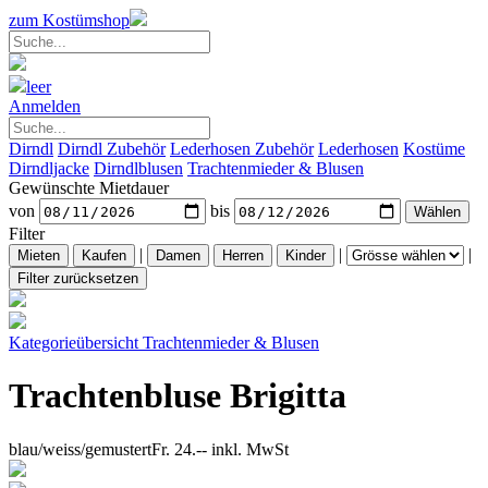
zum Kostümshop
leer
Anmelden
Dirndl
Dirndl Zubehör
Lederhosen Zubehör
Lederhosen
Kostüme
Dirndljacke
Dirndlblusen
Trachtenmieder & Blusen
Gewünschte Mietdauer
von
bis
Filter
|
|
|
Kategorieübersicht
Trachtenmieder & Blusen
Trachtenbluse Brigitta
blau/weiss/gemustert
Fr. 24.--
inkl. MwSt