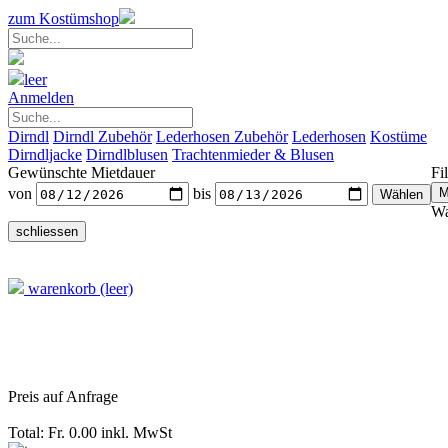
zum Kostümshop
leer
Anmelden
Dirndl
Dirndl Zubehör
Lederhosen Zubehör
Lederhosen
Kostüme
Dirndljacke
Dirndlblusen
Trachtenmieder & Blusen
Gewünschte Mietdauer
Fil
von
bis
Wa
warenkorb (leer)
Preis auf Anfrage
Total: Fr. 0.00
inkl. MwSt