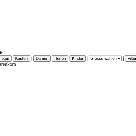
ter
|
|
|
renkorb