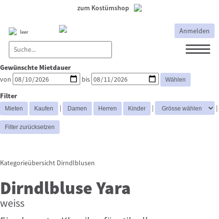
zum Kostümshop
Anmelden
leer
Gewünschte Mietdauer
Dirndl
Dirndl Zubehör
von
bis
Lederhosen Zubehör
Lederhosen
Filter
Kostüme
|
|
|
Dirndljacke
Dirndlblusen
Trachtenmieder & Blusen
Kategorieübersicht
Dirndlblusen
Dirndlbluse Yara
weiss