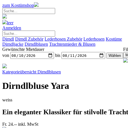
zum Kostümshop
leer
Anmelden
Dirndl
Dirndl Zubehör
Lederhosen Zubehör
Lederhosen
Kostüme
Dirndljacke
Dirndlblusen
Trachtenmieder & Blusen
Gewünschte Mietdauer
Fil
von
bis
Kategorieübersicht
Dirndlblusen
Dirndlbluse Yara
weiss
Ein eleganter Klassiker für stilvolle Trac
Fr. 24.--
inkl. MwSt