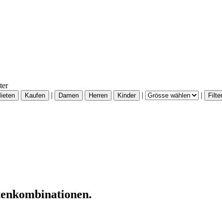
ter
|
|
|
htenkombinationen.