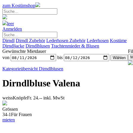
zum Kostümshop
leer
Anmelden
Dirndl
Dirndl Zubehör
Lederhosen Zubehör
Lederhosen
Kostüme
Dirndljacke
Dirndlblusen
Trachtenmieder & Blusen
Gewünschte Mietdauer
Fil
von
bis
Kategorieübersicht
Dirndlblusen
Dirndlbluse Valena
weissKnöpfe
Fr. 24.--
inkl. MwSt
Grössen
34-1
Für Frauen
mieten