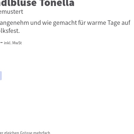
ndlbluse Tonella
emustert
, angenehm und wie gemacht für warme Tage auf
ksfest.
--
inkl. MwSt
der gleichen Grösse mehrfach