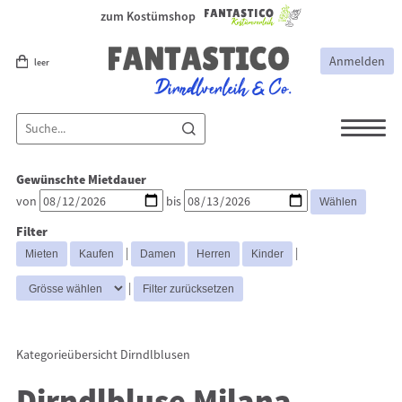
zum Kostümshop
Anmelden
leer
Dirndl
Dirndl Zubehör
Gewünschte Mietdauer
Lederhosen Zubehör
Lederhosen
von
bis
Kostüme
Filter
Dirndljacke
Dirndlblusen
|
|
Trachtenmieder & Blusen
|
Kategorieübersicht
Dirndlblusen