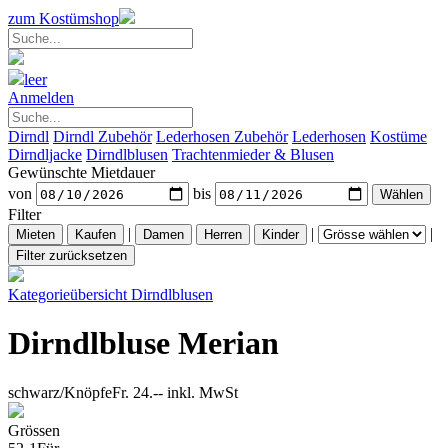
zum Kostümshop
leer
Anmelden
Dirndl
Dirndl Zubehör
Lederhosen Zubehör
Lederhosen
Kostüme
Dirndljacke
Dirndlblusen
Trachtenmieder & Blusen
Gewünschte Mietdauer
von
bis
Filter
|
|
|
Kategorieübersicht
Dirndlblusen
Dirndlbluse Merian
schwarz/Knöpfe
Fr. 24.--
inkl. MwSt
Grössen