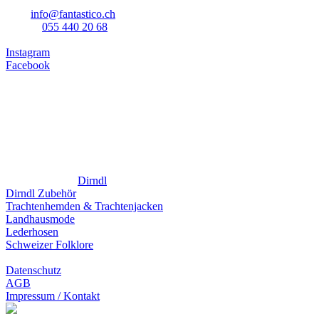
mail:
info@fantastico.ch
telefon:
055 440 20 68
Instagram
Facebook
Öffnungszeiten
Montag bis Freitag
14:00 bis 18:30
Samstag
09:00 bis 16:00
Sonntag
geschlossen
Fantastico Web
Dirndl
Dirndl Zubehör
Trachtenhemden & Trachtenjacken
Landhausmode
Lederhosen
Schweizer Folklore
Datenschutz
AGB
Impressum / Kontakt