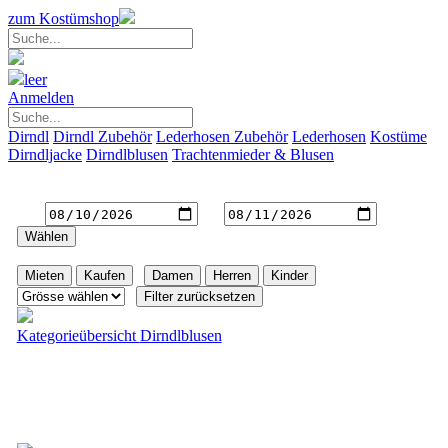
zum Kostümshop
leer
Anmelden
Dirndl
Dirndl Zubehör
Lederhosen Zubehör
Lederhosen
Kostüme
Dirndljacke
Dirndlblusen
Trachtenmieder & Blusen
Gewünschte Mietdauer
von
bis
Filter
|
|
|
Kategorieübersicht
Dirndlblusen
Dirndlbluse Livana
weiss/Blümchen-Rüsche/3/4 Arm
Fr. 24.--
inkl. MwSt