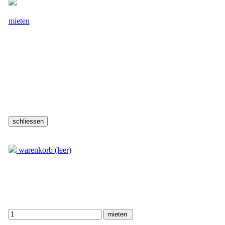
Grössen
mieten
32-1
Für Frauen
Produkte Tags
Lieferzeit:
3 Arbeitstage
Weitere Informationen
-1,-2 sind Zusatzzahlen und bedeutet, dass das Kostüm in der
gleichen Grösse mehrfach verfügbar ist.
Im Mietpreis sind das Kostüm sowie die Reinigung inbegriffen –
alle Accessoires können zusätzlich bei uns gekauft werden.
Warenkorb
warenkorb (leer)
Dirndlbluse Livana
Menge