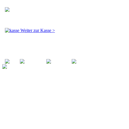
Total: Fr. 0.00
inkl. MwSt
Weiter zur Kasse >
Zahlungsmöglichkeiten
Ihr zuverlässiger Partner für alle Arten von Kostümen.
Mit einer breiten Auswahl an Kostümen für jede
Gelegenheit bieten wir hochwertige Verkleidungen für Jung
und Alt. Von historischen Kostümen bis hin zu modernen
Charakteren - wir haben das perfekte Outfit für Ihr
nächstes Event!
Kontakt
Fantastico GmbH Kostümverleih
Nicole Cavicchiolo
Glarnerstrasse 88
8854 Siebnen