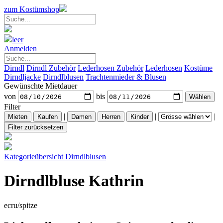
zum Kostümshop
leer
Anmelden
Dirndl
Dirndl Zubehör
Lederhosen Zubehör
Lederhosen
Kostüme
Dirndljacke
Dirndlblusen
Trachtenmieder & Blusen
Gewünschte Mietdauer
von
bis
Filter
|
|
|
Kategorieübersicht
Dirndlblusen
Dirndlbluse Kathrin
ecru/spitze