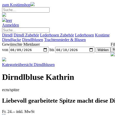
zum Kostümshop
leer
Anmelden
Dirndl
Dirndl Zubehör
Lederhosen Zubehör
Lederhosen
Kostüme
Dirndljacke
Dirndlblusen
Trachtenmieder & Blusen
Gewünschte Mietdauer
Fil
von
bis
Kategorieübersicht
Dirndlblusen
Dirndlbluse Kathrin
ecru/spitze
Liebevoll gearbeitete Spitze macht diese D
Fr. 24.--
inkl. MwSt