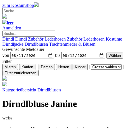
zum Kostümshop
leer
Anmelden
Dirndl
Dirndl Zubehör
Lederhosen Zubehör
Lederhosen
Kostüme
Dirndljacke
Dirndlblusen
Trachtenmieder & Blusen
Gewünschte Mietdauer
von
bis
Filter
|
|
|
Kategorieübersicht
Dirndlblusen
Dirndlbluse Janine
weiss