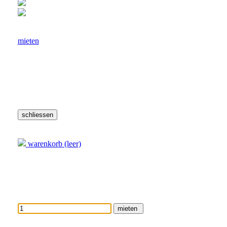
Grössen
46-3
Für Frauen
mieten
Lieferzeit:
3 Arbeitstage
Weitere Informationen
-1,-2 sind Zusatzzahlen und bedeutet, dass das Kostüm in der gle
Warenkorb
warenkorb (leer)
Dirndlbluse Janine
Menge