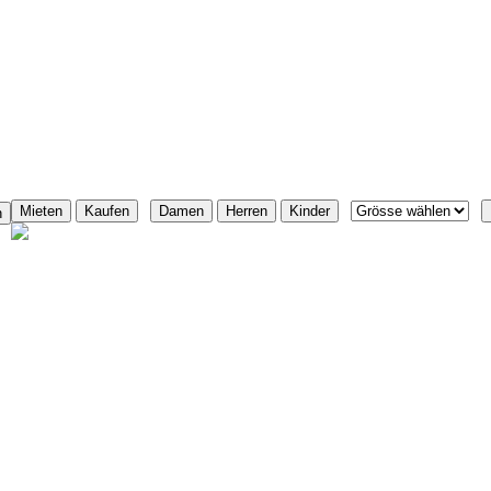
Filter
|
|
|
 machen diese Dirndlbluse zum stilvollen Be