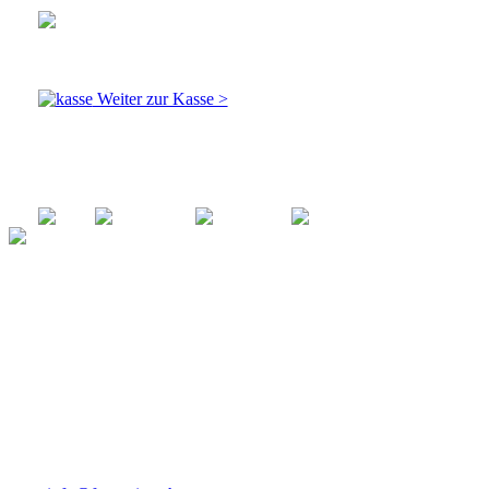
Total: Fr. 0.00
inkl. MwSt
Weiter zur Kasse >
Zahlungsmöglichkeiten
Ihr zuverlässiger Partner für alle Arten von Kostümen.
Mit einer breiten Auswahl an Kostümen für jede
Gelegenheit bieten wir hochwertige Verkleidungen für Jung
und Alt. Von historischen Kostümen bis hin zu modernen
Charakteren - wir haben das perfekte Outfit für Ihr
nächstes Event!
Kontakt
Fantastico GmbH Kostümverleih
Nicole Cavicchiolo
Glarnerstrasse 88
8854 Siebnen