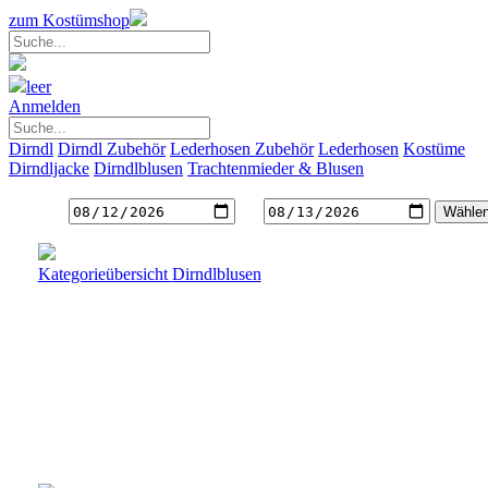
zum Kostümshop
leer
Anmelden
Dirndl
Dirndl Zubehör
Lederhosen Zubehör
Lederhosen
Kostüme
Dirndljacke
Dirndlblusen
Trachtenmieder & Blusen
Gewünschte Mietdauer
von
bis
Kategorieübersicht
Dirndlblusen
Dirndlbluse Janine
weiss
Feine Stoffe und eine feminine Passform
Fr. 24.--
inkl. MwSt