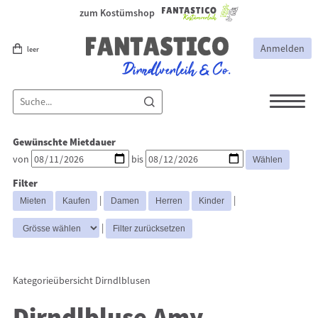
zum Kostümshop
Anmelden
leer
Dirndl
Dirndl Zubehör
Gewünschte Mietdauer
Lederhosen Zubehör
Lederhosen
von
bis
Kostüme
Filter
Dirndljacke
Dirndlblusen
|
|
Trachtenmieder & Blusen
|
Kategorieübersicht
Dirndlblusen