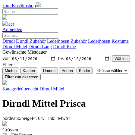
zum Kostümshop
leer
Anmelden
Dirndl
Dirndl Zubehör
Lederhosen Zubehör
Lederhosen
Kostüme
Dirndl Mittel
Dirndl Lang
Dirndl Kurz
Gewünschte Mietdauer
von
bis
Filter
|
|
|
Kategorieübersicht
Dirndl Mittel
Dirndl Mittel Prisca
bordeaux/beige
Fr. 64.--
inkl. MwSt
Grössen