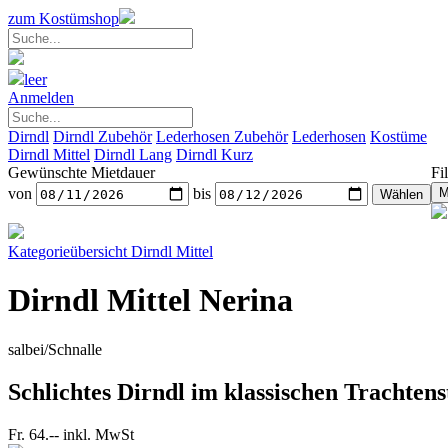
zum Kostümshop
leer
Anmelden
Dirndl
Dirndl Zubehör
Lederhosen Zubehör
Lederhosen
Kostüme
Dirndl Mittel
Dirndl Lang
Dirndl Kurz
Gewünschte Mietdauer
Fil
von
bis
Kategorieübersicht
Dirndl Mittel
Dirndl Mittel Nerina
salbei/Schnalle
Schlichtes Dirndl im klassischen Trachtenst
Fr. 64.--
inkl. MwSt