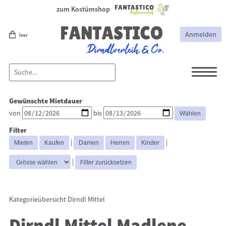
zum Kostümshop
Anmelden
leer
Dirndl
Dirndl Zubehör
Gewünschte Mietdauer
Lederhosen Zubehör
Lederhosen
von
bis
Kostüme
Filter
Dirndl Mittel
Dirndl Lang
Dirndl
|
|
Kurz
|
Kategorieübersicht
Dirndl Mittel