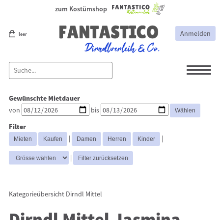
zum Kostümshop
Anmelden
leer
Dirndl
Dirndl Zubehör
Gewünschte Mietdauer
Lederhosen Zubehör
Lederhosen
von
bis
Kostüme
Filter
Dirndl Mittel
Dirndl Lang
Dirndl
|
|
Kurz
|
Kategorieübersicht
Dirndl Mittel