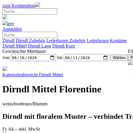
zum Kostümshop
leer
Anmelden
Dirndl
Dirndl Zubehör
Lederhosen Zubehör
Lederhosen
Kostüme
Dirndl Mittel
Dirndl Lang
Dirndl Kurz
Gewünschte Mietdauer
Fil
von
bis
Kategorieübersicht
Dirndl Mittel
Dirndl Mittel Florentine
weiss/bordeaux/Blumen
Dirndl mit floralem Muster – verbindet Tr
Fr. 64.--
inkl. MwSt