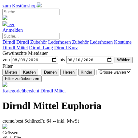
zum Kostümshop
leer
Anmelden
Dirndl
Dirndl Zubehör
Lederhosen Zubehör
Lederhosen
Kostüme
Dirndl Mittel
Dirndl Lang
Dirndl Kurz
Gewünschte Mietdauer
von
bis
Filter
|
|
|
Kategorieübersicht
Dirndl Mittel
Dirndl Mittel Euphoria
creme,best Schürze
Fr. 64.--
inkl. MwSt
Grössen