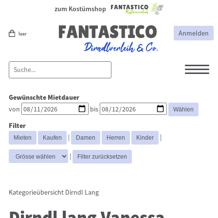
zum Kostümshop
Anmelden
leer
Dirndl
Dirndl Zubehör
Gewünschte Mietdauer
Lederhosen Zubehör
Lederhosen
von
bis
Kostüme
Filter
Dirndl Mittel
Dirndl Lang
Dirndl
|
|
Kurz
|
Kategorieübersicht
Dirndl Lang