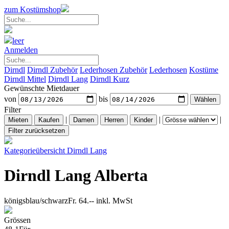
zum Kostümshop
leer
Anmelden
Dirndl
Dirndl Zubehör
Lederhosen Zubehör
Lederhosen
Kostüme
Dirndl Mittel
Dirndl Lang
Dirndl Kurz
Gewünschte Mietdauer
von
bis
Filter
|
|
|
Kategorieübersicht
Dirndl Lang
Dirndl Lang Alberta
königsblau/schwarz
Fr. 64.--
inkl. MwSt
Grössen