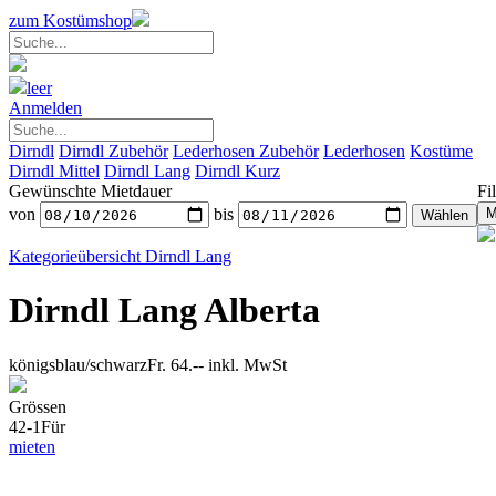
zum Kostümshop
leer
Anmelden
Dirndl
Dirndl Zubehör
Lederhosen Zubehör
Lederhosen
Kostüme
Dirndl Mittel
Dirndl Lang
Dirndl Kurz
Gewünschte Mietdauer
Fil
von
bis
Kategorieübersicht
Dirndl Lang
Dirndl Lang Alberta
königsblau/schwarz
Fr. 64.--
inkl. MwSt
Grössen
42-1
Für
mieten