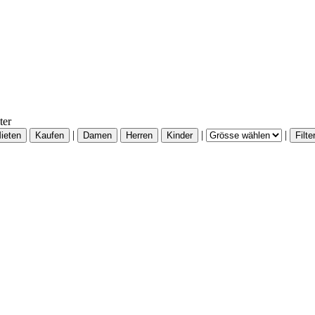
ter
|
|
|