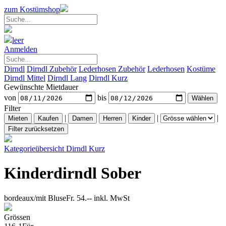
zum Kostümshop
leer
Anmelden
Dirndl
Dirndl Zubehör
Lederhosen Zubehör
Lederhosen
Kostüme
Dirndl Mittel
Dirndl Lang
Dirndl Kurz
Gewünschte Mietdauer
von
bis
Filter
|
|
|
Kategorieübersicht
Dirndl Kurz
Kinderdirndl Sober
bordeaux/mit Bluse
Fr. 54.--
inkl. MwSt
Grössen