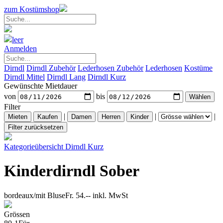
zum Kostümshop
leer
Anmelden
Dirndl
Dirndl Zubehör
Lederhosen Zubehör
Lederhosen
Kostüme
Dirndl Mittel
Dirndl Lang
Dirndl Kurz
Gewünschte Mietdauer
von
bis
Filter
|
|
|
Kategorieübersicht
Dirndl Kurz
Kinderdirndl Sober
bordeaux/mit Bluse
Fr. 54.--
inkl. MwSt
Grössen