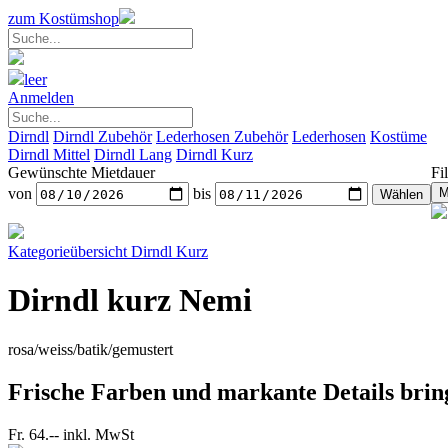
zum Kostümshop
leer
Anmelden
Dirndl
Dirndl Zubehör
Lederhosen Zubehör
Lederhosen
Kostüme
Dirndl Mittel
Dirndl Lang
Dirndl Kurz
Gewünschte Mietdauer
Fil
von
bis
Kategorieübersicht
Dirndl Kurz
Dirndl kurz Nemi
rosa/weiss/batik/gemustert
Frische Farben und markante Details brin
Fr. 64.--
inkl. MwSt