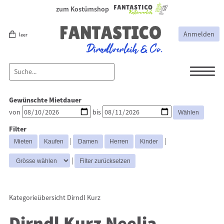
zum Kostümshop
Anmelden
leer
Dirndl
Dirndl Zubehör
Gewünschte Mietdauer
Lederhosen Zubehör
Lederhosen
von
bis
Kostüme
Filter
Dirndl Mittel
Dirndl Lang
Dirndl
|
|
Kurz
|
Kategorieübersicht
Dirndl Kurz