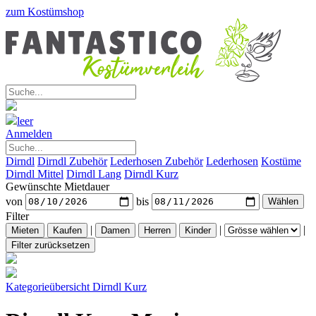
zum Kostümshop
leer
Anmelden
Dirndl
Dirndl Zubehör
Lederhosen Zubehör
Lederhosen
Kostüme
Dirndl Mittel
Dirndl Lang
Dirndl Kurz
Gewünschte Mietdauer
von
bis
Filter
|
|
|
Kategorieübersicht
Dirndl Kurz