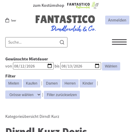
zum Kostümshop
Anmelden
leer
Dirndl
Dirndl Zubehör
Gewünschte Mietdauer
Lederhosen Zubehör
Lederhosen
von
bis
Kostüme
Filter
Dirndl Mittel
Dirndl Lang
Dirndl
|
|
Kurz
|
Kategorieübersicht
Dirndl Kurz