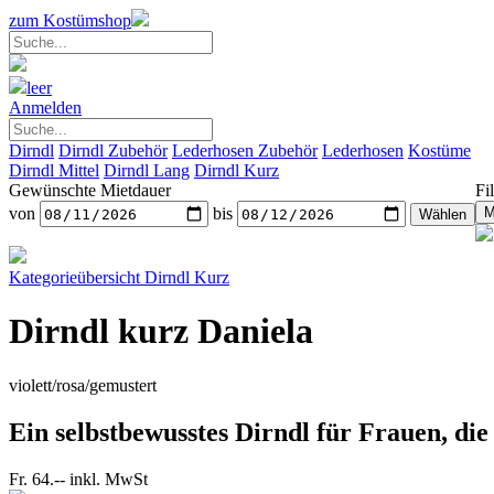
zum Kostümshop
leer
Anmelden
Dirndl
Dirndl Zubehör
Lederhosen Zubehör
Lederhosen
Kostüme
Dirndl Mittel
Dirndl Lang
Dirndl Kurz
Gewünschte Mietdauer
Fil
von
bis
Kategorieübersicht
Dirndl Kurz
Dirndl kurz Daniela
violett/rosa/gemustert
Ein selbstbewusstes Dirndl für Frauen, die 
Fr. 64.--
inkl. MwSt