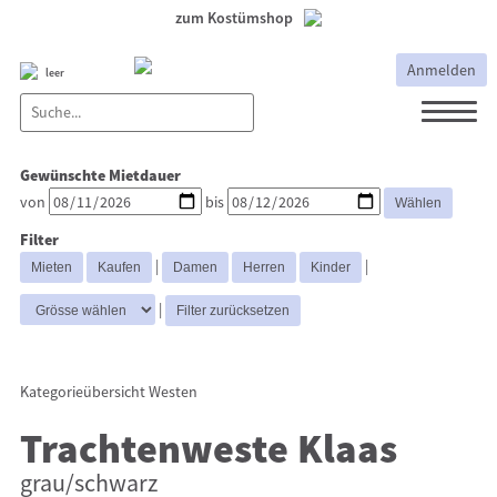
zum Kostümshop
Anmelden
leer
Dirndl
Dirndl Zubehör
Gewünschte Mietdauer
Lederhosen Zubehör
Lederhosen
von
bis
Kostüme
Filter
Hüte
Trachtenjacken
|
|
Trachtenhemden
Westen
|
Kategorieübersicht
Westen
Trachtenweste Klaas
grau/schwarz