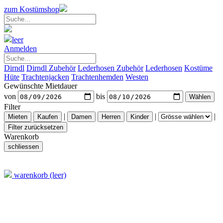
zum Kostümshop
leer
Anmelden
Dirndl
Dirndl Zubehör
Lederhosen Zubehör
Lederhosen
Kostüme
Hüte
Trachtenjacken
Trachtenhemden
Westen
Gewünschte Mietdauer
von
bis
Filter
|
|
|
Warenkorb
warenkorb (leer)